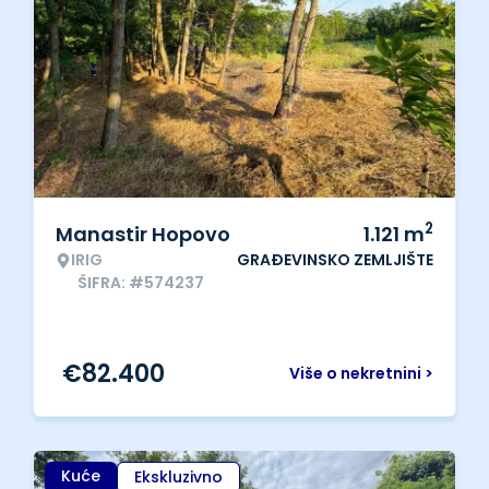
2
Manastir Hopovo
1.121
m
IRIG
GRAĐEVINSKO ZEMLJIŠTE
ŠIFRA: #574237
€
82.400
Više o nekretnini >
Kuće
Ekskluzivno