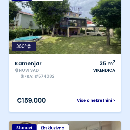
360°
2
Kamenjar
35
m
NOVI SAD
VIKENDICA
ŠIFRA: #574082
€
159.000
Više o nekretnini >
Stanovi
Ekskluzivno