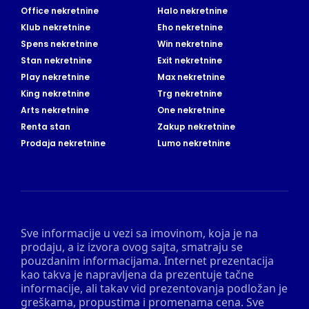
Office nekretnine
Halo nekretnine
Klub nekretnine
Eho nekretnine
Spens nekretnine
Win nekretnine
Stan nekretnine
Exit nekretnine
Play nekretnine
Max nekretnine
King nekretnine
Trg nekretnine
Arts nekretnine
One nekretnine
Renta stan
Zakup nekretnine
Prodaja nekretnine
Lumo nekretnine
Sve informacije u vezi sa imovinom, koja je na
prodaju, a iz izvora ovog sajta, smatraju se
pouzdanim informacijama. Internet prezentacija
kao takva je napravljena da prezentuje tačne
informacije, ali takav vid prezentovanja podložan je
greškama, propustima i promenama cena. Sve