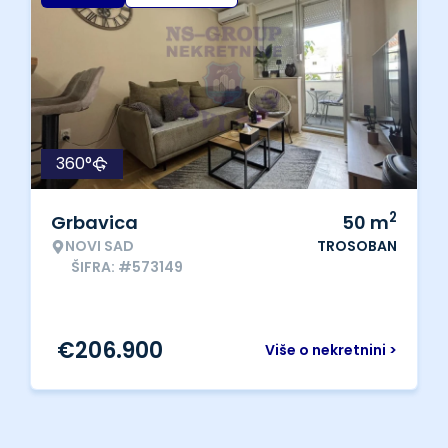
360°
2
Grbavica
50
m
NOVI SAD
TROSOBAN
ŠIFRA: #573149
€
206.900
Više o nekretnini >