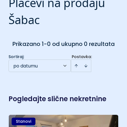
Placevi na prodaju
Šabac
Prikazano 1-0 od ukupno 0 rezultata
Sortiraj
:
Postavka:
po datumu
Pogledajte slične nekretnine
Stanovi