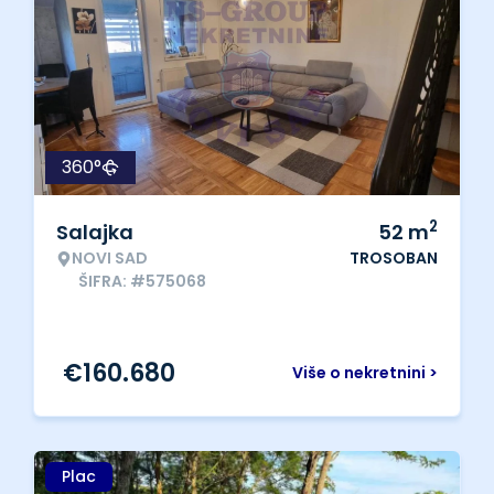
360°
2
Salajka
52
m
NOVI SAD
TROSOBAN
ŠIFRA: #575068
€
160.680
Više o nekretnini >
Plac