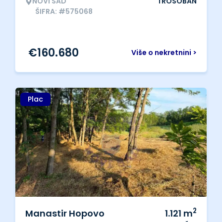
NOVI SAD
TROSOBAN
ŠIFRA: #575068
€
160.680
Više o nekretnini >
Plac
2
Manastir Hopovo
1.121
m