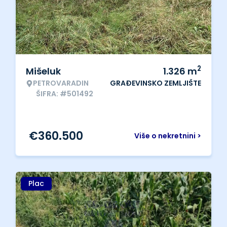
2
Mišeluk
1.326
m
PETROVARADIN
GRAĐEVINSKO ZEMLJIŠTE
ŠIFRA: #501492
€
360.500
Više o nekretnini >
Plac