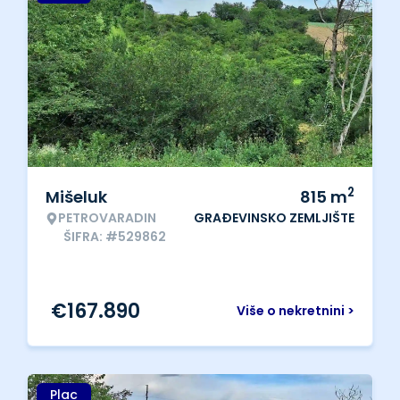
2
Mišeluk
815
m
PETROVARADIN
GRAĐEVINSKO ZEMLJIŠTE
ŠIFRA: #529862
€
167.890
Više o nekretnini >
Plac