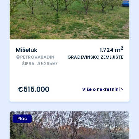
2
Mišeluk
1.724
m
PETROVARADIN
GRAĐEVINSKO ZEMLJIŠTE
ŠIFRA: #526597
€
515.000
Više o nekretnini >
Plac