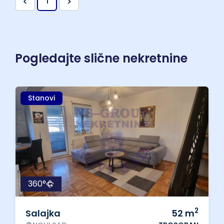
<
>
1
Pogledajte slične nekretnine
Stanovi
360°
2
Salajka
52
m