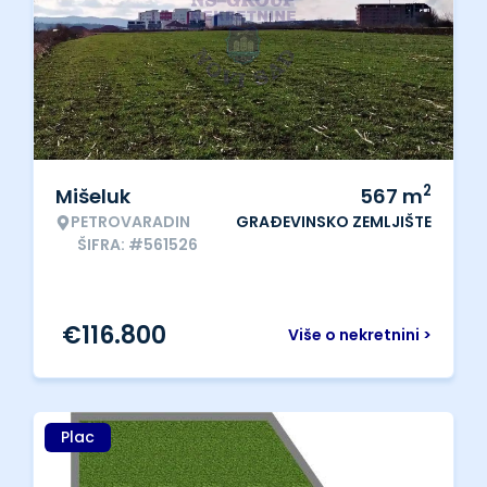
2
Mišeluk
567
m
PETROVARADIN
GRAĐEVINSKO ZEMLJIŠTE
ŠIFRA: #561526
€
116.800
Više o nekretnini >
Plac