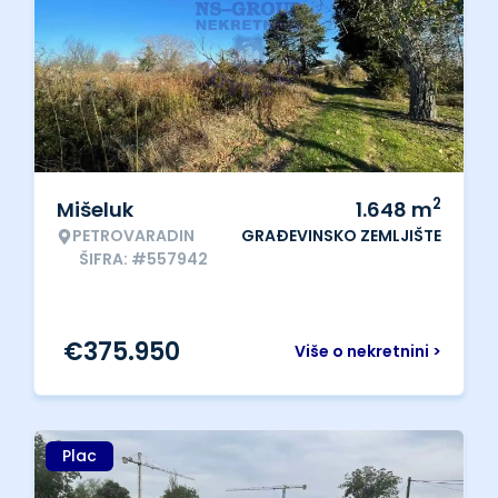
2
Mišeluk
1.648
m
PETROVARADIN
GRAĐEVINSKO ZEMLJIŠTE
ŠIFRA: #557942
€
375.950
Više o nekretnini >
Plac