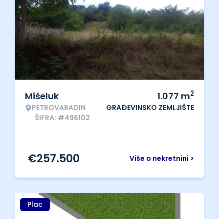
2
Mišeluk
1.077
m
PETROVARADIN
GRAĐEVINSKO ZEMLJIŠTE
ŠIFRA: #496102
€
257.500
Više o nekretnini >
Plac