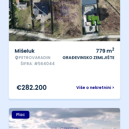
2
Mišeluk
779
m
PETROVARADIN
GRAĐEVINSKO ZEMLJIŠTE
ŠIFRA: #564044
€
282.200
Više o nekretnini >
Plac