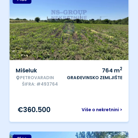
2
Mišeluk
764
m
PETROVARADIN
GRAĐEVINSKO ZEMLJIŠTE
ŠIFRA: #493764
€
360.500
Više o nekretnini >