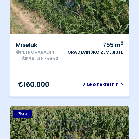
2
Mišeluk
755
m
PETROVARADIN
GRAĐEVINSKO ZEMLJIŠTE
ŠIFRA: #575454
€
160.000
Više o nekretnini >
Plac