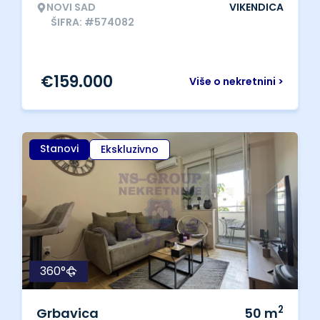
NOVI SAD
VIKENDICA
ŠIFRA: #574082
€
159.000
Više o nekretnini >
Stanovi
Ekskluzivno
360°
2
Grbavica
50
m