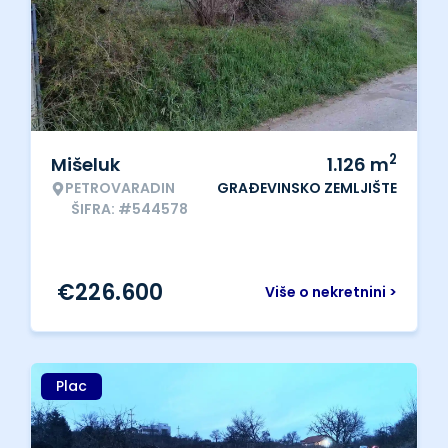
2
Mišeluk
1.126
m
PETROVARADIN
GRAĐEVINSKO ZEMLJIŠTE
ŠIFRA: #544578
€
226.600
Više o nekretnini >
Plac