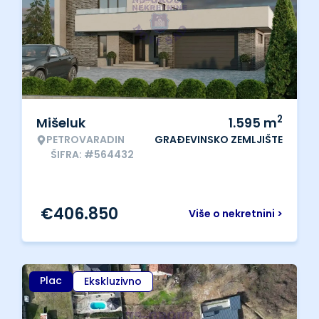
2
Mišeluk
1.595
m
PETROVARADIN
GRAĐEVINSKO ZEMLJIŠTE
ŠIFRA: #564432
€
406.850
Više o nekretnini >
Plac
Ekskluzivno