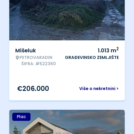
2
Mišeluk
1.013
m
PETROVARADIN
GRAĐEVINSKO ZEMLJIŠTE
ŠIFRA: #522360
€
206.000
Više o nekretnini >
Plac