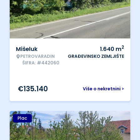
2
Mišeluk
1.640
m
PETROVARADIN
GRAĐEVINSKO ZEMLJIŠTE
ŠIFRA: #442060
€
135.140
Više o nekretnini >
Plac