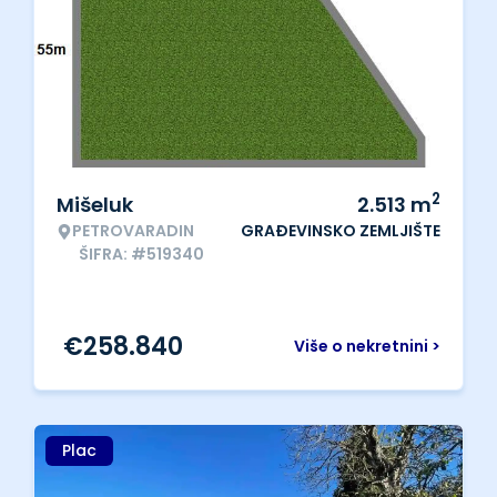
2
Mišeluk
2.513
m
PETROVARADIN
GRAĐEVINSKO ZEMLJIŠTE
ŠIFRA: #519340
€
258.840
Više o nekretnini >
Plac