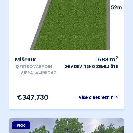
2
Mišeluk
1.688
m
PETROVARADIN
GRAĐEVINSKO ZEMLJIŠTE
ŠIFRA: #495047
€
347.730
Više o nekretnini >
Plac