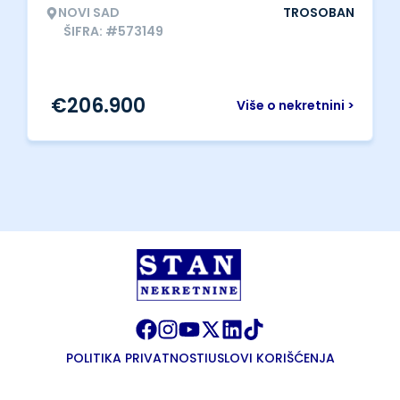
NOVI SAD
TROSOBAN
ŠIFRA: #573149
€
206.900
Više o nekretnini >
POLITIKA PRIVATNOSTI
USLOVI KORIŠĆENJA