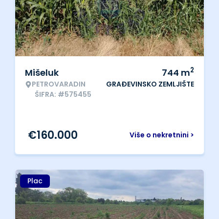
2
Mišeluk
744
m
PETROVARADIN
GRAĐEVINSKO ZEMLJIŠTE
ŠIFRA: #575455
€
160.000
Više o nekretnini >
Plac