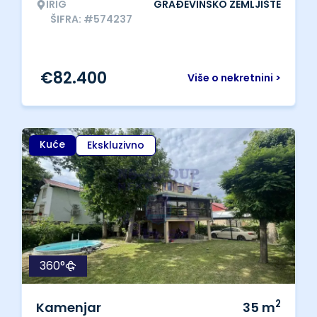
IRIG
GRAĐEVINSKO ZEMLJIŠTE
ŠIFRA: #574237
€
82.400
Više o nekretnini >
Kuće
Ekskluzivno
360°
2
Kamenjar
35
m