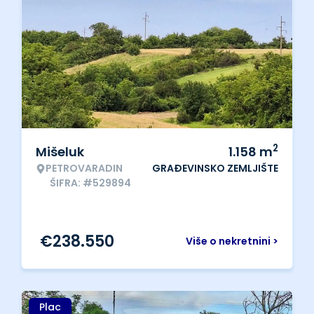
2
Mišeluk
1.158
m
PETROVARADIN
GRAĐEVINSKO ZEMLJIŠTE
ŠIFRA: #529894
€
238.550
Više o nekretnini >
Plac