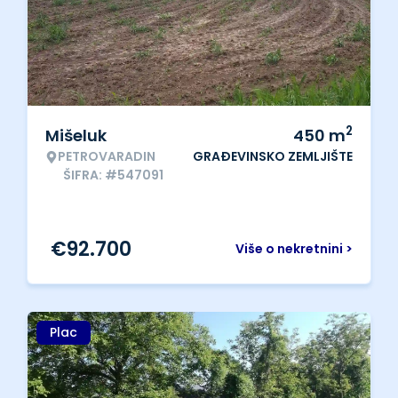
2
Mišeluk
450
m
PETROVARADIN
GRAĐEVINSKO ZEMLJIŠTE
ŠIFRA: #547091
€
92.700
Više o nekretnini >
Plac