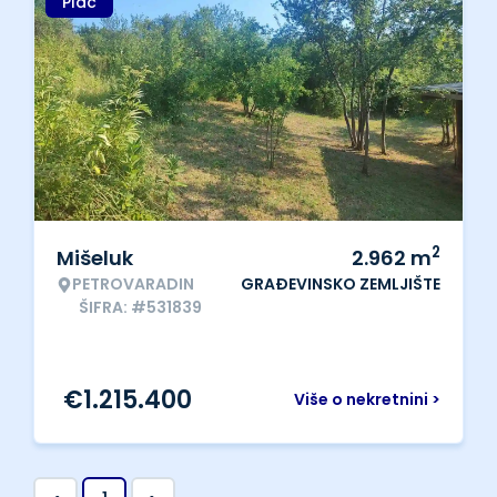
Plac
2
Mišeluk
2.962
m
PETROVARADIN
GRAĐEVINSKO ZEMLJIŠTE
ŠIFRA: #531839
€
1.215.400
Više o nekretnini >