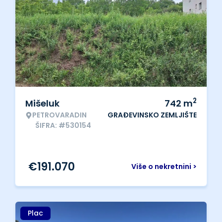
2
Mišeluk
742
m
PETROVARADIN
GRAĐEVINSKO ZEMLJIŠTE
ŠIFRA: #530154
€
191.070
Više o nekretnini >
Plac