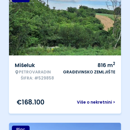
2
Mišeluk
816
m
PETROVARADIN
GRAĐEVINSKO ZEMLJIŠTE
ŠIFRA: #529858
€
168.100
Više o nekretnini >
Plac