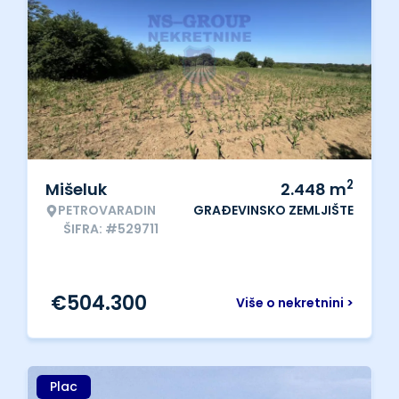
2
Mišeluk
2.448
m
PETROVARADIN
GRAĐEVINSKO ZEMLJIŠTE
ŠIFRA: #529711
€
504.300
Više o nekretnini >
Plac