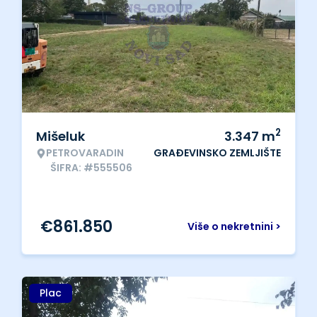
2
Mišeluk
3.347
m
PETROVARADIN
GRAĐEVINSKO ZEMLJIŠTE
ŠIFRA: #555506
€
861.850
Više o nekretnini >
Plac