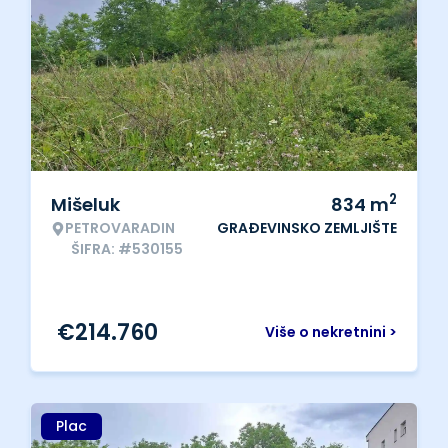
2
Mišeluk
834
m
PETROVARADIN
GRAĐEVINSKO ZEMLJIŠTE
ŠIFRA: #530155
€
214.760
Više o nekretnini >
Plac