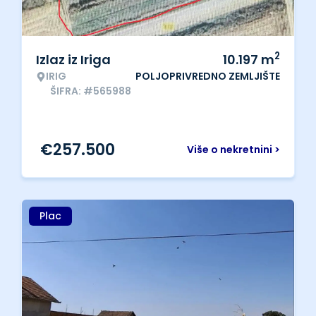
2
Izlaz iz Iriga
10.197
m
IRIG
POLJOPRIVREDNO ZEMLJIŠTE
ŠIFRA: #565988
€
257.500
Više o nekretnini >
Plac