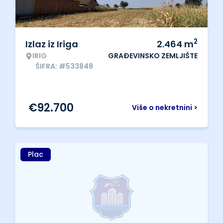
2
Izlaz iz Iriga
2.464
m
IRIG
GRAĐEVINSKO ZEMLJIŠTE
ŠIFRA: #533848
€
92.700
Više o nekretnini >
Plac