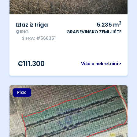
2
Izlaz iz Iriga
5.235
m
IRIG
GRAĐEVINSKO ZEMLJIŠTE
ŠIFRA: #566351
€
111.300
Više o nekretnini >
Plac