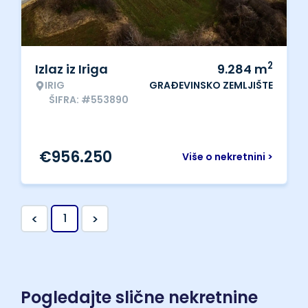
2
Izlaz iz Iriga
9.284
m
IRIG
GRAĐEVINSKO ZEMLJIŠTE
ŠIFRA: #553890
€
956.250
Više o nekretnini >
<
>
1
Pogledajte slične nekretnine