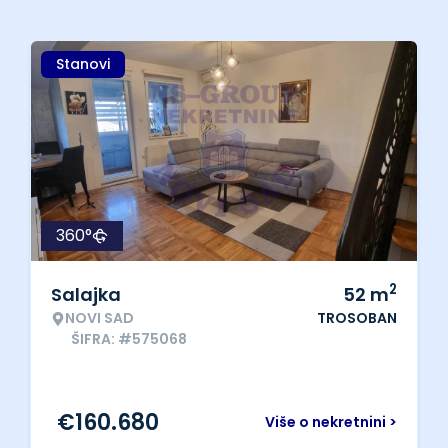
Stanovi
360°
2
Salajka
52
m
NOVI SAD
TROSOBAN
ŠIFRA: #575068
€
160.680
Više o nekretnini >