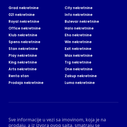
Grad nekretnine
City nekretnine
021 nekretnine
Info nekretnine
Royal nekretnine
Bulevar nekretnine
Office nekretnine
Halo nekretnine
Klub nekretnine
Eho nekretnine
Spens nekretnine
Win nekretnine
Stan nekretnine
Exit nekretnine
Play nekretnine
Max nekretnine
King nekretnine
Trg nekretnine
Arts nekretnine
One nekretnine
Renta stan
Zakup nekretnine
Prodaja nekretnine
Lumo nekretnine
Sve informacije u vezi sa imovinom, koja je na
prodaju, a iz izvora ovog sajta, smatraju se