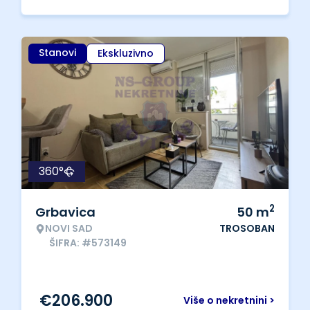
Stanovi
Ekskluzivno
360°
2
Grbavica
50
m
NOVI SAD
TROSOBAN
ŠIFRA: #573149
€
206.900
Više o nekretnini >