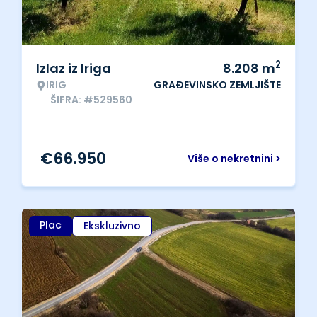
2
Izlaz iz Iriga
8.208
m
IRIG
GRAĐEVINSKO ZEMLJIŠTE
ŠIFRA: #529560
€
66.950
Više o nekretnini >
Plac
Ekskluzivno