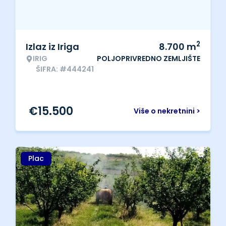
2
Izlaz iz Iriga
8.700
m
IRIG
POLJOPRIVREDNO ZEMLJIŠTE
ŠIFRA: #444241
€
15.500
Više o nekretnini >
Plac