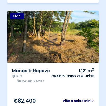
Plac
2
Manastir Hopovo
1.121
m
IRIG
GRAĐEVINSKO ZEMLJIŠTE
ŠIFRA: #574237
€
82.400
Više o nekretnini >