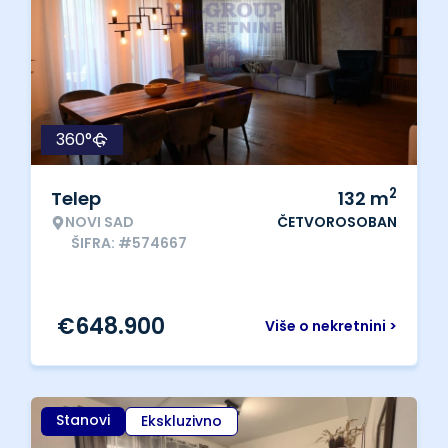
360°
2
Telep
132
m
NOVI SAD
ČETVOROSOBAN
ŠIFRA: #574667
€
648.900
Više o nekretnini >
Stanovi
Ekskluzivno