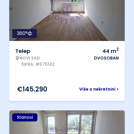
360°
2
Telep
44
m
NOVI SAD
DVOSOBAN
ŠIFRA: #575142
€
145.290
Više o nekretnini >
Stanovi