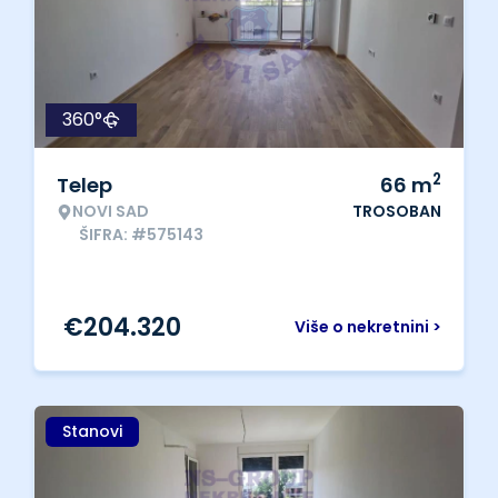
360°
2
Telep
66
m
NOVI SAD
TROSOBAN
ŠIFRA: #575143
€
204.320
Više o nekretnini >
Stanovi