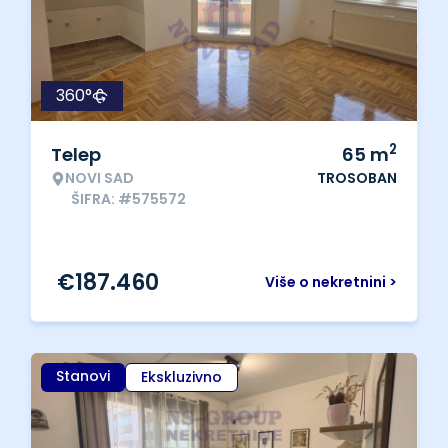
360°
2
Telep
65
m
NOVI SAD
TROSOBAN
ŠIFRA: #575572
€
187.460
Više o nekretnini >
Stanovi
Ekskluzivno