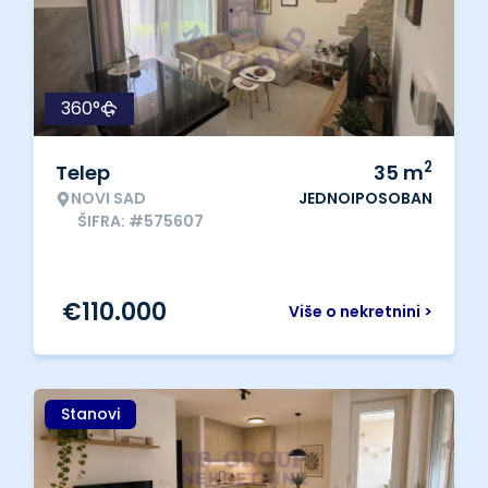
360°
2
Telep
35
m
NOVI SAD
JEDNOIPOSOBAN
ŠIFRA: #575607
€
110.000
Više o nekretnini >
Stanovi