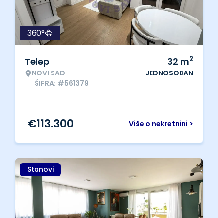
360°
2
Telep
32
m
NOVI SAD
JEDNOSOBAN
ŠIFRA: #561379
€
113.300
Više o nekretnini >
Stanovi