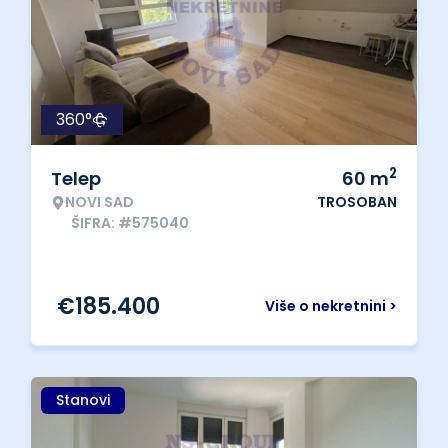
360°
2
Telep
60
m
NOVI SAD
TROSOBAN
ŠIFRA: #575040
€
185.400
Više o nekretnini >
Stanovi