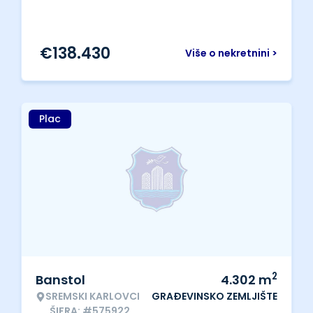
€
138.430
Više o nekretnini >
Plac
2
Banstol
4.302
m
SREMSKI KARLOVCI
GRAĐEVINSKO ZEMLJIŠTE
ŠIFRA: #575922