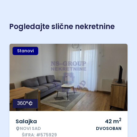
Pogledajte slične nekretnine
Stanovi
360°
2
Salajka
42
m
NOVI SAD
DVOSOBAN
ŠIFRA: #575929