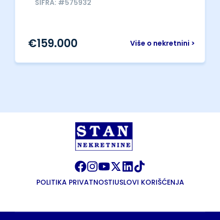
ŠIFRA: #575932
€
159.000
Više o nekretnini >
POLITIKA PRIVATNOSTI
USLOVI KORIŠĆENJA