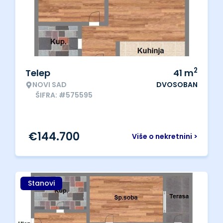
2
Telep
41
m
NOVI SAD
DVOSOBAN
ŠIFRA: #575595
€
144.700
Više o nekretnini >
Stanovi