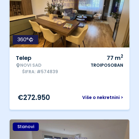
360°
2
Telep
77
m
NOVI SAD
TROIPOSOBAN
ŠIFRA: #574839
€
272.950
Više o nekretnini >
Stanovi