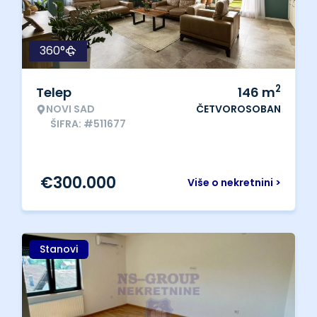
360°
2
Telep
146
m
NOVI SAD
ČETVOROSOBAN
ŠIFRA: #511677
€
300.000
Više o nekretnini >
Stanovi