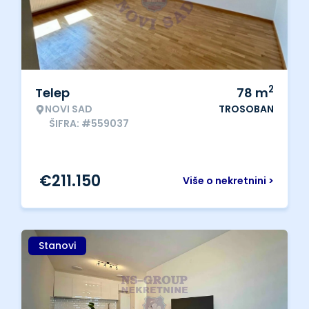
2
Telep
78
m
NOVI SAD
TROSOBAN
ŠIFRA: #559037
€
211.150
Više o nekretnini >
Stanovi