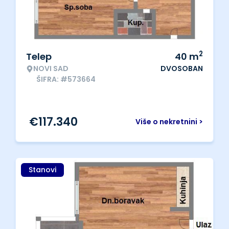
2
Telep
40
m
NOVI SAD
DVOSOBAN
ŠIFRA: #573664
€
117.340
Više o nekretnini >
Stanovi