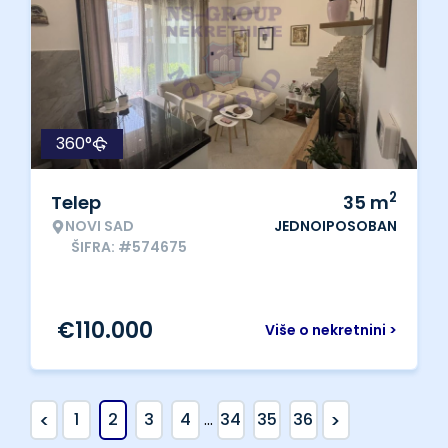
360°
2
Telep
35
m
NOVI SAD
JEDNOIPOSOBAN
ŠIFRA: #574675
€
110.000
Više o nekretnini >
<
>
1
2
3
4
...
34
35
36