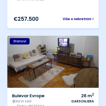
€
257.500
Više o nekretnini >
Stanovi
2
Bulevar Evrope
26
m
NOVI SAD
GARSONJERA