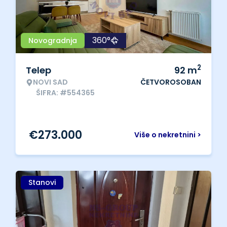
360°
Novogradnja
2
Telep
92
m
NOVI SAD
ČETVOROSOBAN
ŠIFRA: #554365
€
273.000
Više o nekretnini >
Stanovi