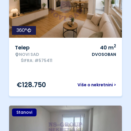
360°
2
Telep
40
m
NOVI SAD
DVOSOBAN
ŠIFRA: #575411
€
128.750
Više o nekretnini >
Stanovi