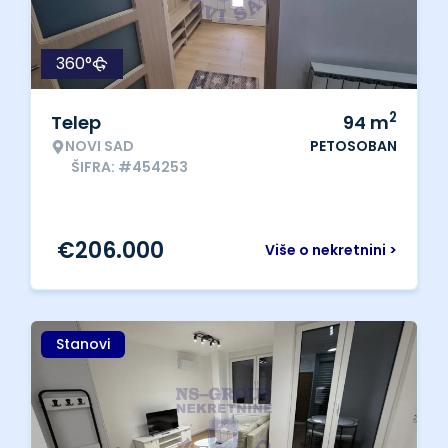
360°
2
Telep
94
m
NOVI SAD
PETOSOBAN
ŠIFRA: #454253
€
206.000
Više o nekretnini >
Stanovi