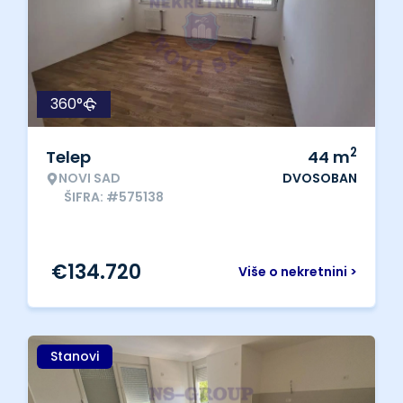
360°
2
Telep
44
m
NOVI SAD
DVOSOBAN
ŠIFRA: #575138
€
134.720
Više o nekretnini >
Stanovi