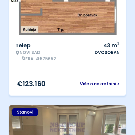
2
Telep
43
m
NOVI SAD
DVOSOBAN
ŠIFRA: #575652
€
123.160
Više o nekretnini >
Stanovi