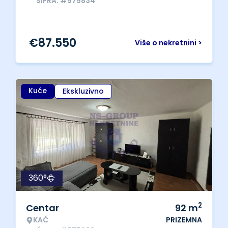
ŠIFRA: #575834
€
87.550
Više o nekretnini >
Kuće
Ekskluzivno
360°
2
Centar
92
m
KAĆ
PRIZEMNA