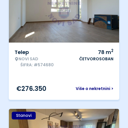
2
Telep
78
m
NOVI SAD
ČETVOROSOBAN
ŠIFRA: #574680
€
276.350
Više o nekretnini >
Stanovi