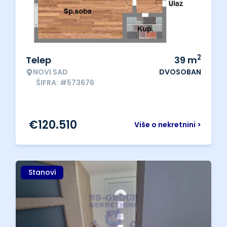
2
Telep
39
m
NOVI SAD
DVOSOBAN
ŠIFRA: #573676
€
120.510
Više o nekretnini >
Stanovi