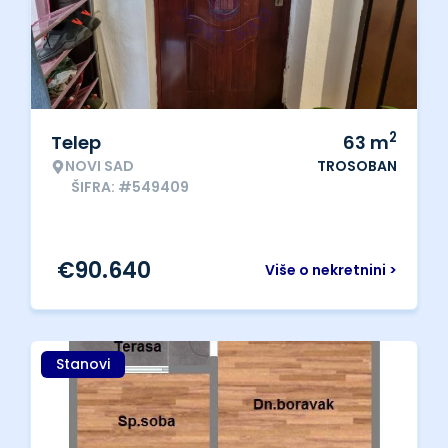
2
Telep
63
m
NOVI SAD
TROSOBAN
ŠIFRA: #549409
€
90.640
Više o nekretnini >
Stanovi