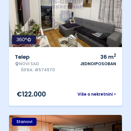
360°
2
Telep
36
m
NOVI SAD
JEDNOIPOSOBAN
ŠIFRA: #574970
€
122.000
Više o nekretnini >
Stanovi