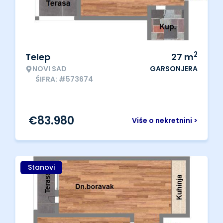
2
Telep
27
m
NOVI SAD
GARSONJERA
ŠIFRA: #573674
€
83.980
Više o nekretnini >
Stanovi