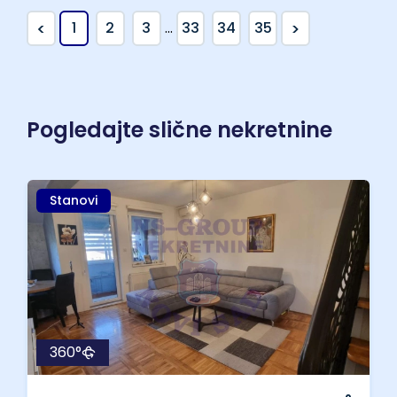
<
>
1
2
3
...
33
34
35
Pogledajte slične nekretnine
Stanovi
360°