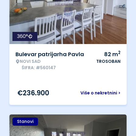
360°
2
Bulevar patrijarha Pavla
82
m
NOVI SAD
TROSOBAN
ŠIFRA: #560147
€
236.900
Više o nekretnini >
Stanovi