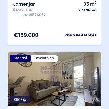
2
Kamenjar
35
m
NOVI SAD
VIKENDICA
ŠIFRA: #574082
€
159.000
Više o nekretnini >
Stanovi
Ekskluzivno
360°