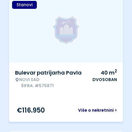
Stanovi
2
Bulevar patrijarha Pavla
40
m
NOVI SAD
DVOSOBAN
ŠIFRA: #575871
€
116.950
Više o nekretnini >