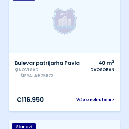
2
Bulevar patrijarha Pavla
40
m
NOVI SAD
DVOSOBAN
ŠIFRA: #575873
€
116.950
Više o nekretnini >
Stanovi