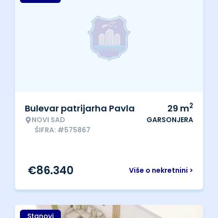
2
Bulevar patrijarha Pavla
29
m
NOVI SAD
GARSONJERA
ŠIFRA: #575867
€
86.340
Više o nekretnini >
Stanovi