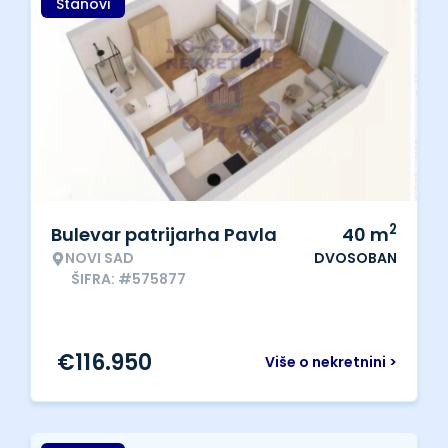
Stanovi
2
Bulevar patrijarha Pavla
40
m
NOVI SAD
DVOSOBAN
ŠIFRA: #575877
€
116.950
Više o nekretnini >