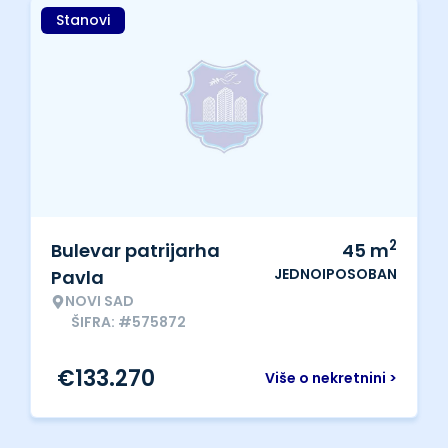
Stanovi
2
Bulevar patrijarha
45
m
JEDNOIPOSOBAN
Pavla
NOVI SAD
ŠIFRA: #575872
€
133.270
Više o nekretnini >