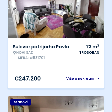
2
Bulevar patrijarha Pavla
73
m
NOVI SAD
TROSOBAN
ŠIFRA: #531701
€
247.200
Više o nekretnini >
Stanovi