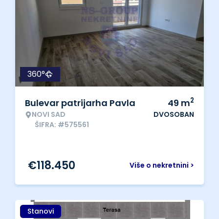
360°
2
Bulevar patrijarha Pavla
49
m
NOVI SAD
DVOSOBAN
ŠIFRA: #575561
€
118.450
Više o nekretnini >
Stanovi