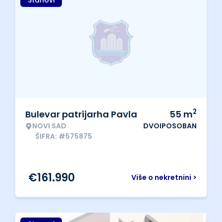
Stanovi
2
Bulevar patrijarha Pavla
55
m
NOVI SAD
DVOIPOSOBAN
ŠIFRA: #575875
€
161.990
Više o nekretnini >