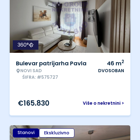
360°
2
Bulevar patrijarha Pavla
46
m
NOVI SAD
DVOSOBAN
ŠIFRA: #575727
€
165.830
Više o nekretnini >
Stanovi
Ekskluzivno