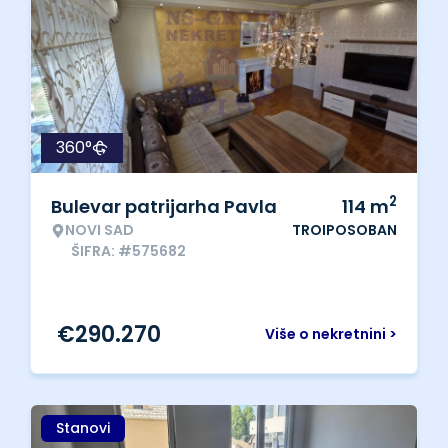
360°
2
Bulevar patrijarha Pavla
114
m
NOVI SAD
TROIPOSOBAN
ŠIFRA: #575682
€
290.270
Više o nekretnini >
Stanovi