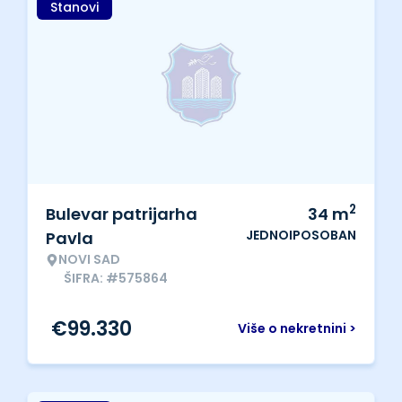
Stanovi
2
Bulevar patrijarha
34
m
JEDNOIPOSOBAN
Pavla
NOVI SAD
ŠIFRA: #575864
€
99.330
Više o nekretnini >