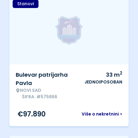
Stanovi
2
Bulevar patrijarha
33
m
JEDNOIPOSOBAN
Pavla
NOVI SAD
ŠIFRA: #575866
€
97.890
Više o nekretnini >