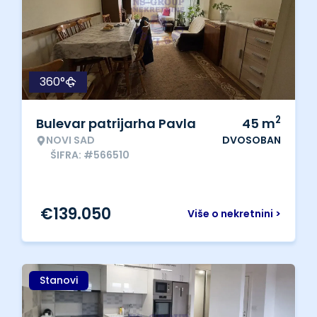
360°
2
Bulevar patrijarha Pavla
45
m
NOVI SAD
DVOSOBAN
ŠIFRA: #566510
€
139.050
Više o nekretnini >
Stanovi