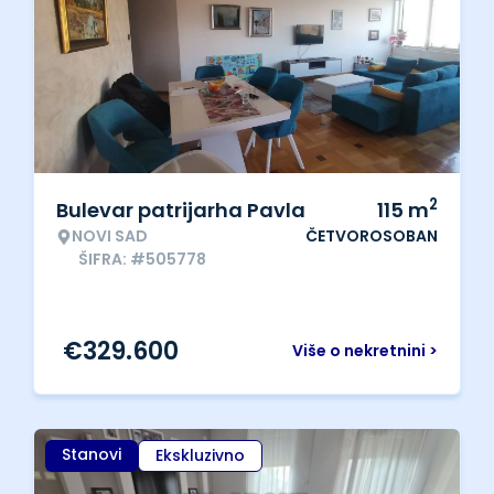
2
Bulevar patrijarha Pavla
115
m
NOVI SAD
ČETVOROSOBAN
ŠIFRA: #505778
€
329.600
Više o nekretnini >
Stanovi
Ekskluzivno