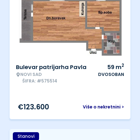
2
Bulevar patrijarha Pavla
59
m
NOVI SAD
DVOSOBAN
ŠIFRA: #575514
€
123.600
Više o nekretnini >
Stanovi