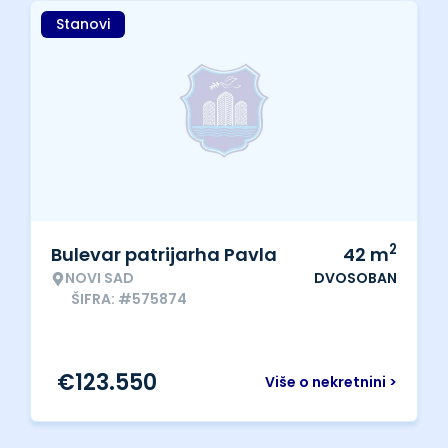
Stanovi
2
Bulevar patrijarha Pavla
42
m
NOVI SAD
DVOSOBAN
ŠIFRA: #575874
€
123.550
Više o nekretnini >