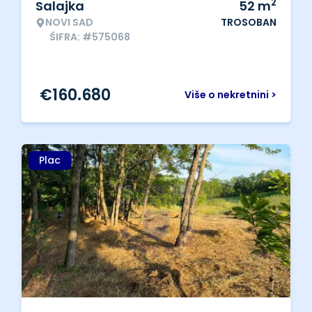
2
Salajka
52
m
NOVI SAD
TROSOBAN
ŠIFRA: #575068
€
160.680
Više o nekretnini >
Plac