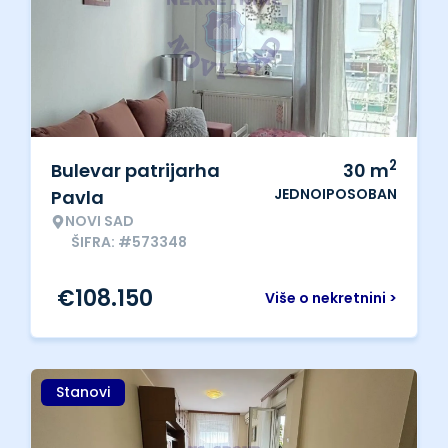
2
Bulevar patrijarha
30
m
JEDNOIPOSOBAN
Pavla
NOVI SAD
ŠIFRA: #573348
€
108.150
Više o nekretnini >
Stanovi