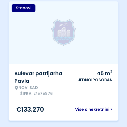
Stanovi
2
Bulevar patrijarha
45
m
JEDNOIPOSOBAN
Pavla
NOVI SAD
ŠIFRA: #575876
€
133.270
Više o nekretnini >