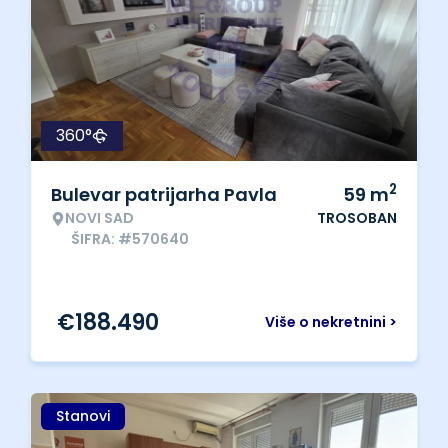
360°
2
Bulevar patrijarha Pavla
59
m
NOVI SAD
TROSOBAN
ŠIFRA: #570640
€
188.490
Više o nekretnini >
Stanovi