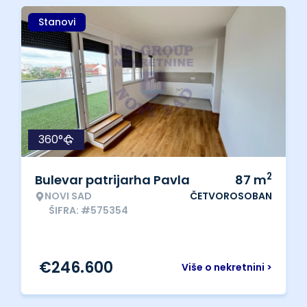
Stanovi
360°
2
Bulevar patrijarha Pavla
87
m
NOVI SAD
ČETVOROSOBAN
ŠIFRA: #575354
€
246.600
Više o nekretnini >