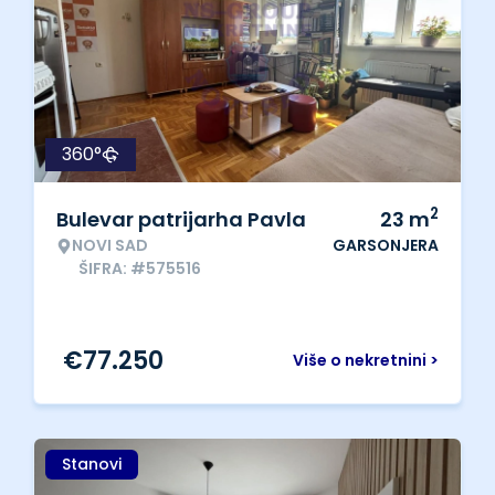
360°
2
Bulevar patrijarha Pavla
23
m
NOVI SAD
GARSONJERA
ŠIFRA: #575516
€
77.250
Više o nekretnini >
Stanovi