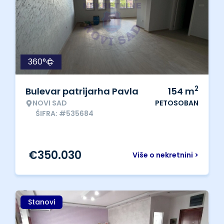
360°
2
Bulevar patrijarha Pavla
154
m
NOVI SAD
PETOSOBAN
ŠIFRA: #535684
€
350.030
Više o nekretnini >
Stanovi