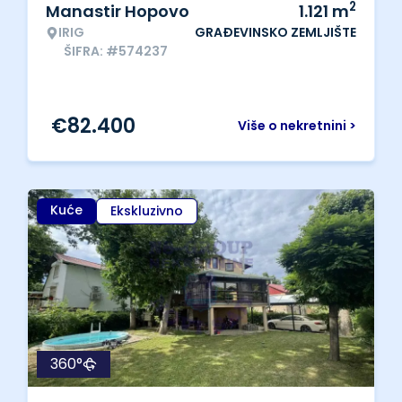
2
Manastir Hopovo
1.121
m
IRIG
GRAĐEVINSKO ZEMLJIŠTE
ŠIFRA: #574237
€
82.400
Više o nekretnini >
Kuće
Ekskluzivno
360°