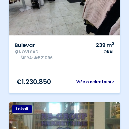
2
Bulevar
239
m
NOVI SAD
LOKAL
ŠIFRA: #521096
€
1.230.850
Više o nekretnini >
Lokali