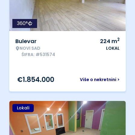
360°
2
Bulevar
224
m
NOVI SAD
LOKAL
ŠIFRA: #531574
€
1.854.000
Više o nekretnini >
Lokali