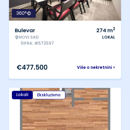
360°
2
Bulevar
274
m
NOVI SAD
LOKAL
ŠIFRA: #572597
€
477.500
Više o nekretnini >
Lokali
Ekskluzivno