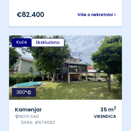
€
82.400
Više o nekretnini >
Kuće
Ekskluzivno
360°
2
Kamenjar
35
m
NOVI SAD
VIKENDICA
ŠIFRA: #574082