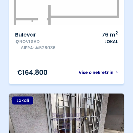
2
Bulevar
76
m
NOVI SAD
LOKAL
ŠIFRA: #528086
€
164.800
Više o nekretnini >
Lokali