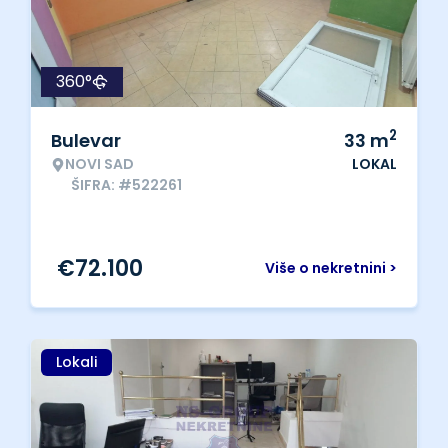
360°
2
Bulevar
33
m
NOVI SAD
LOKAL
ŠIFRA: #522261
€
72.100
Više o nekretnini >
Lokali