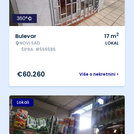
360°
2
Bulevar
17
m
NOVI SAD
LOKAL
ŠIFRA: #566586
€
60.260
Više o nekretnini >
Lokali