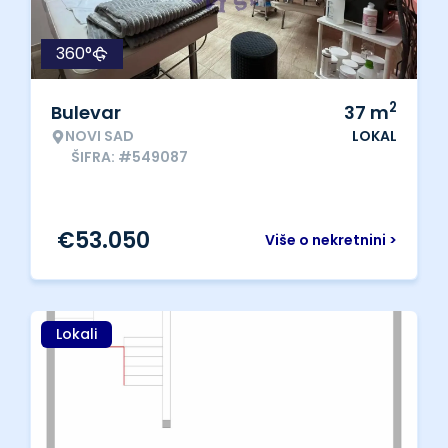
360°
2
Bulevar
37
m
NOVI SAD
LOKAL
ŠIFRA: #549087
€
53.050
Više o nekretnini >
Lokali