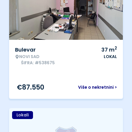
2
Bulevar
37
m
NOVI SAD
LOKAL
ŠIFRA: #538675
€
87.550
Više o nekretnini >
Lokali