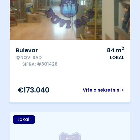
2
Bulevar
84
m
NOVI SAD
LOKAL
ŠIFRA: #301428
€
173.040
Više o nekretnini >
Lokali