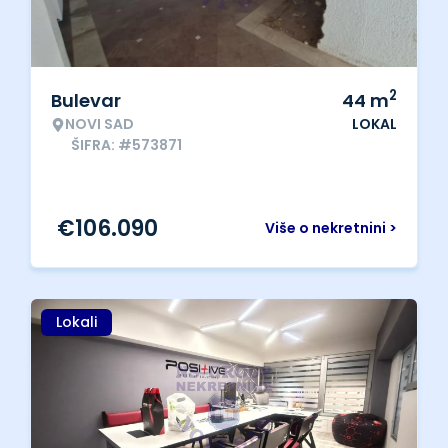
2
Bulevar
44
m
NOVI SAD
LOKAL
ŠIFRA: #573871
€
106.090
Više o nekretnini >
Lokali