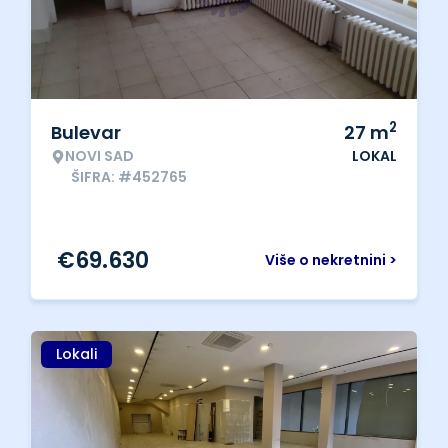
2
Bulevar
27
m
NOVI SAD
LOKAL
ŠIFRA: #452765
€
69.630
Više o nekretnini >
Lokali