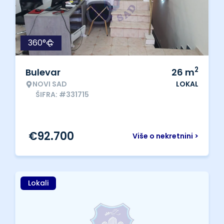
360°
2
Bulevar
26
m
NOVI SAD
LOKAL
ŠIFRA: #331715
€
92.700
Više o nekretnini >
Lokali