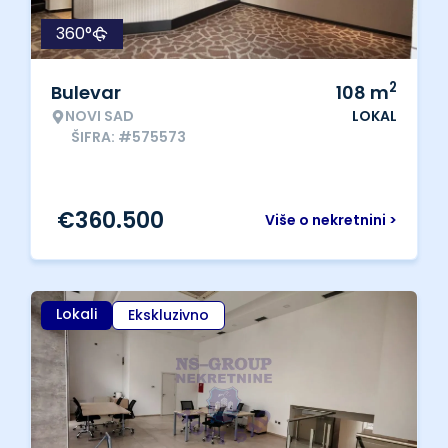
360°
2
Bulevar
108
m
NOVI SAD
LOKAL
ŠIFRA: #575573
€
360.500
Više o nekretnini >
Lokali
Ekskluzivno