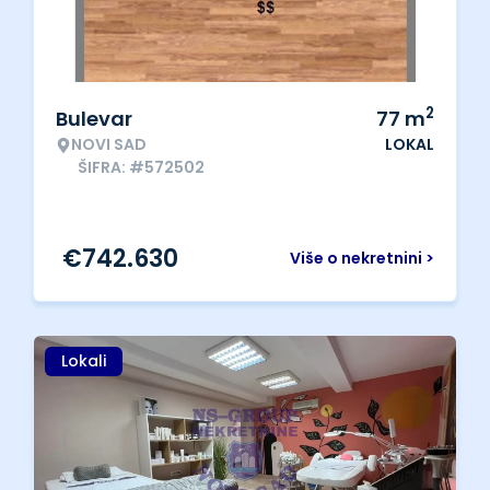
2
Bulevar
77
m
NOVI SAD
LOKAL
ŠIFRA: #572502
€
742.630
Više o nekretnini >
Lokali