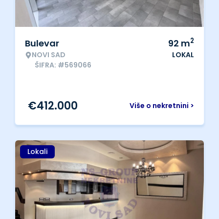
2
Bulevar
92
m
NOVI SAD
LOKAL
ŠIFRA: #569066
€
412.000
Više o nekretnini >
Lokali