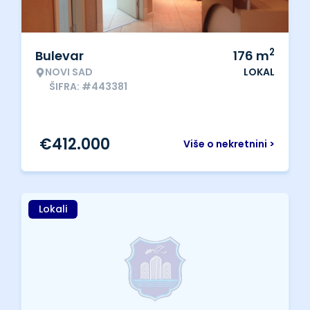
2
Bulevar
176
m
NOVI SAD
LOKAL
ŠIFRA: #443381
€
412.000
Više o nekretnini >
Lokali