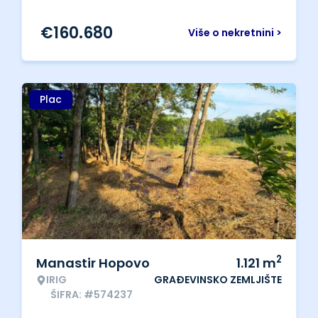
€
160.680
Više o nekretnini >
Plac
2
Manastir Hopovo
1.121
m
IRIG
GRAĐEVINSKO ZEMLJIŠTE
ŠIFRA: #574237