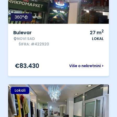
360°
2
Bulevar
27
m
NOVI SAD
LOKAL
ŠIFRA: #422920
€
83.430
Više o nekretnini >
Lokali