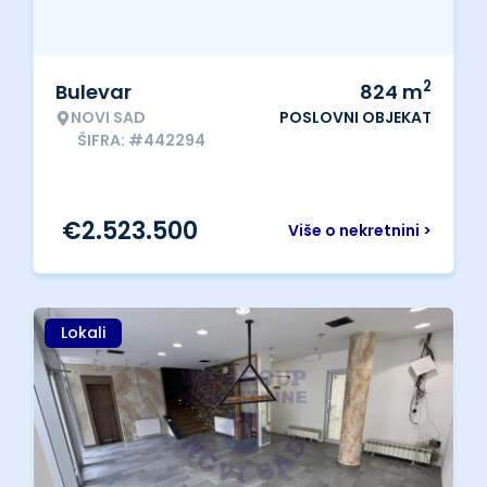
2
Bulevar
824
m
NOVI SAD
POSLOVNI OBJEKAT
ŠIFRA: #442294
€
2.523.500
Više o nekretnini >
Lokali