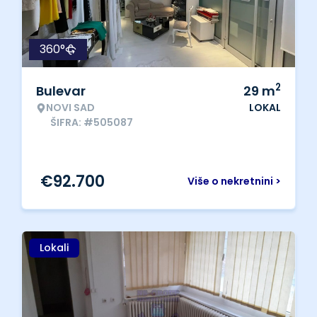
360°
2
Bulevar
29
m
NOVI SAD
LOKAL
ŠIFRA: #505087
€
92.700
Više o nekretnini >
Lokali