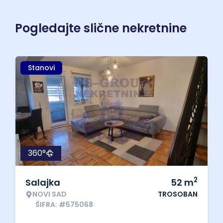
Pogledajte slične nekretnine
Stanovi
360°
2
Salajka
52
m
NOVI SAD
TROSOBAN
ŠIFRA: #575068