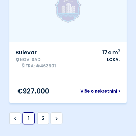
2
Bulevar
174
m
NOVI SAD
LOKAL
ŠIFRA: #463501
€
927.000
Više o nekretnini >
<
>
1
2