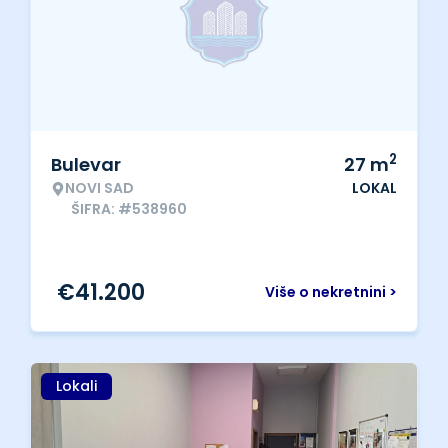
2
Bulevar
27
m
NOVI SAD
LOKAL
ŠIFRA: #538960
€
41.200
Više o nekretnini >
Lokali