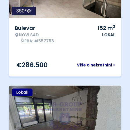
360°
2
Bulevar
152
m
NOVI SAD
LOKAL
ŠIFRA: #557755
€
286.500
Više o nekretnini >
Lokali