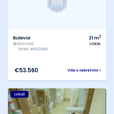
2
Bulevar
21
m
NOVI SAD
LOKAL
ŠIFRA: #503455
€
53.560
Više o nekretnini >
Lokali