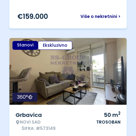
€
159.000
Više o nekretnini >
Stanovi
Ekskluzivno
360°
2
Grbavica
50
m
NOVI SAD
TROSOBAN
ŠIFRA: #573149