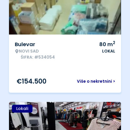
2
Bulevar
80
m
NOVI SAD
LOKAL
ŠIFRA: #534054
€
154.500
Više o nekretnini >
Lokali