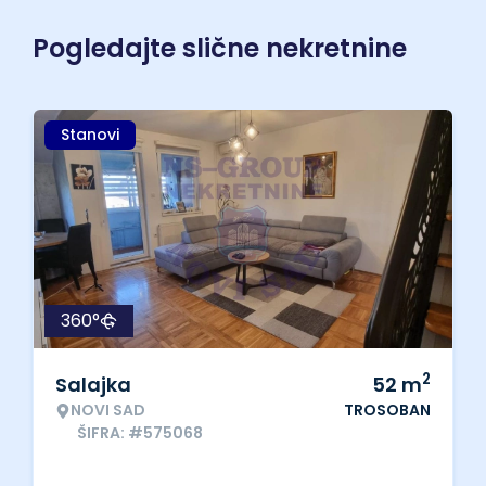
Pogledajte slične nekretnine
Stanovi
360°
2
Salajka
52
m
NOVI SAD
TROSOBAN
ŠIFRA: #575068