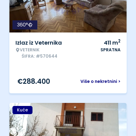
360°
2
Izlaz iz Veternika
411
m
VETERNIK
SPRATNA
ŠIFRA: #570644
€
288.400
Više o nekretnini >
Kuće