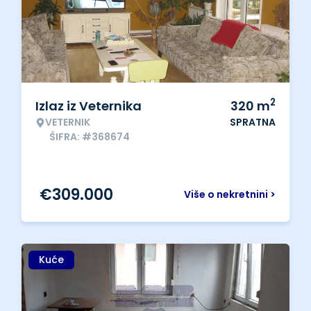
2
Izlaz iz Veternika
320
m
VETERNIK
SPRATNA
ŠIFRA: #368674
€
309.000
Više o nekretnini >
Kuće