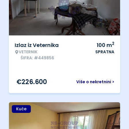
2
Izlaz iz Veternika
100
m
VETERNIK
SPRATNA
ŠIFRA: #449856
€
226.600
Više o nekretnini >
Kuće