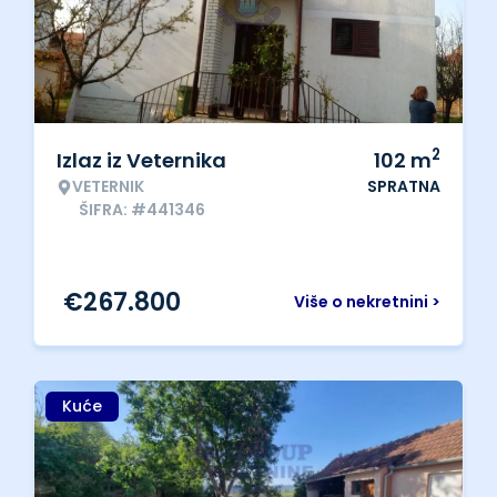
2
Izlaz iz Veternika
102
m
VETERNIK
SPRATNA
ŠIFRA: #441346
€
267.800
Više o nekretnini >
Kuće