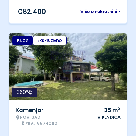
€
82.400
Više o nekretnini >
Kuće
Ekskluzivno
360°
2
Kamenjar
35
m
NOVI SAD
VIKENDICA
ŠIFRA: #574082