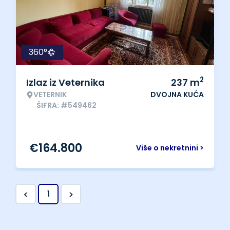
360°
2
Izlaz iz Veternika
237
m
VETERNIK
DVOJNA KUĆA
ŠIFRA: #549462
€
164.800
Više o nekretnini >
<
>
1