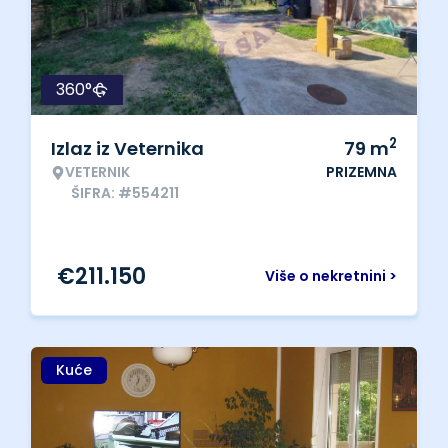
360°
2
Izlaz iz Veternika
79
m
VETERNIK
PRIZEMNA
ŠIFRA: #554211
€
211.150
Više o nekretnini >
Kuće