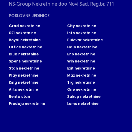
NS-Group Nekretnine doo Novi Sad, Reg.br. 711
POSLOVNE JEDINICE
Grad nekretnine
City nekretnine
021 nekretnine
Info nekretnine
Royal nekretnine
Bulevar nekretnine
Office nekretnine
Halo nekretnine
Klub nekretnine
Eho nekretnine
Spens nekretnine
Win nekretnine
Stan nekretnine
Exit nekretnine
Play nekretnine
Max nekretnine
King nekretnine
Trg nekretnine
Arts nekretnine
One nekretnine
Renta stan
Zakup nekretnine
Prodaja nekretnine
Lumo nekretnine