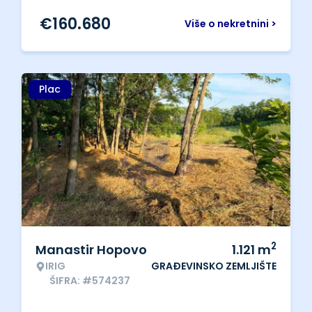
€
160.680
Više o nekretnini >
Plac
2
Manastir Hopovo
1.121
m
IRIG
GRAĐEVINSKO ZEMLJIŠTE
ŠIFRA: #574237