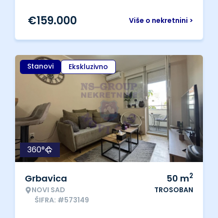
€
159.000
Više o nekretnini >
Stanovi
Ekskluzivno
360°
2
Grbavica
50
m
NOVI SAD
TROSOBAN
ŠIFRA: #573149