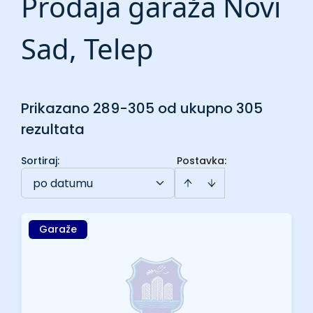
Prodaja garaža Novi
Sad, Telep
Prikazano 289-305 od ukupno 305
rezultata
Sortiraj
:
Postavka:
po datumu
Garaže