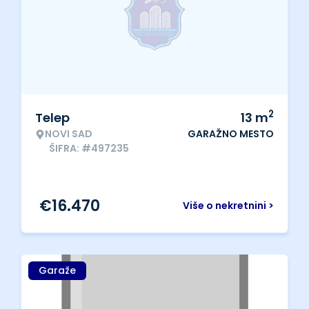
2
Telep
13
m
NOVI SAD
GARAŽNO MESTO
ŠIFRA: #497235
€
16.470
Više o nekretnini >
Garaže