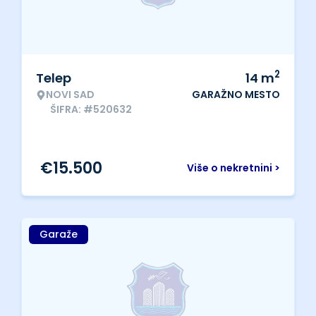
2
Telep
14
m
NOVI SAD
GARAŽNO MESTO
ŠIFRA: #520632
€
15.500
Više o nekretnini >
Garaže