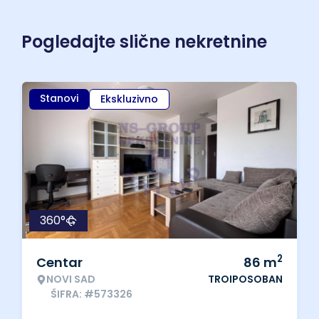
Pogledajte slične nekretnine
Stanovi
Ekskluzivno
360°
2
Centar
86
m
NOVI SAD
TROIPOSOBAN
ŠIFRA: #573326