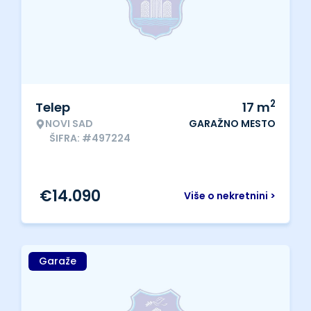
2
Telep
17
m
NOVI SAD
GARAŽNO MESTO
ŠIFRA: #497224
€
14.090
Više o nekretnini >
Garaže