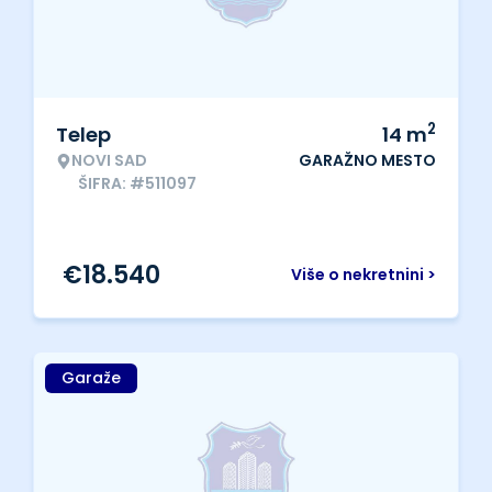
2
Telep
14
m
NOVI SAD
GARAŽNO MESTO
ŠIFRA: #511097
€
18.540
Više o nekretnini >
Garaže