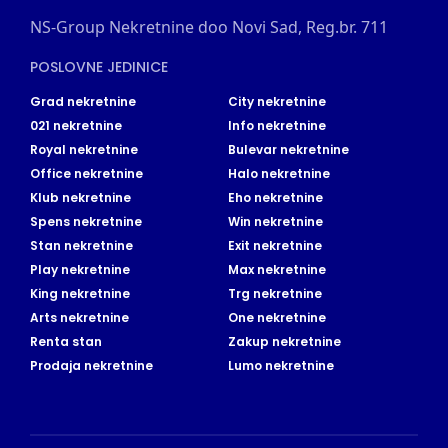
NS-Group Nekretnine doo Novi Sad, Reg.br. 711
POSLOVNE JEDINICE
Grad nekretnine
City nekretnine
021 nekretnine
Info nekretnine
Royal nekretnine
Bulevar nekretnine
Office nekretnine
Halo nekretnine
Klub nekretnine
Eho nekretnine
Spens nekretnine
Win nekretnine
Stan nekretnine
Exit nekretnine
Play nekretnine
Max nekretnine
King nekretnine
Trg nekretnine
Arts nekretnine
One nekretnine
Renta stan
Zakup nekretnine
Prodaja nekretnine
Lumo nekretnine