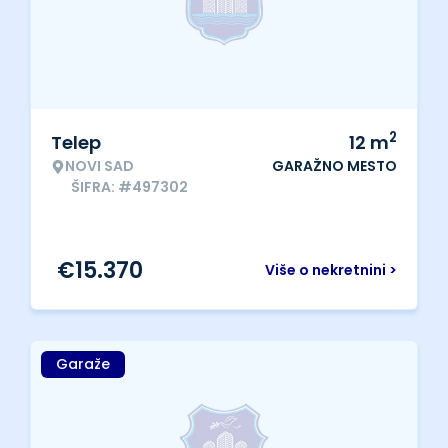
2
Telep
12
m
NOVI SAD
GARAŽNO MESTO
ŠIFRA: #497302
€
15.370
Više o nekretnini >
Garaže