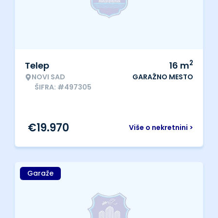
2
Telep
16
m
NOVI SAD
GARAŽNO MESTO
ŠIFRA: #497305
€
19.970
Više o nekretnini >
Garaže