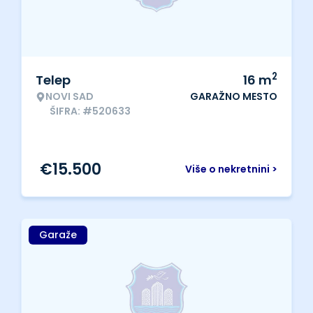
2
Telep
16
m
NOVI SAD
GARAŽNO MESTO
ŠIFRA: #520633
€
15.500
Više o nekretnini >
Garaže