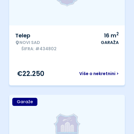
2
Telep
16
m
NOVI SAD
GARAŽA
ŠIFRA: #434802
€
22.250
Više o nekretnini >
Garaže