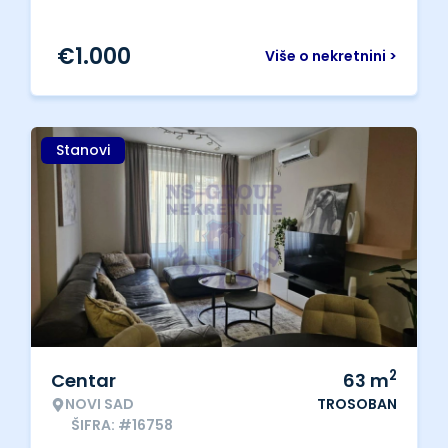
€
1.000
Više o nekretnini >
Stanovi
2
Centar
63
m
NOVI SAD
TROSOBAN
ŠIFRA: #16758