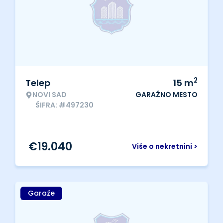
2
Telep
15
m
NOVI SAD
GARAŽNO MESTO
ŠIFRA: #497230
€
19.040
Više o nekretnini >
Garaže