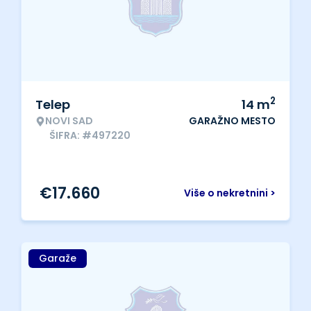
2
Telep
14
m
NOVI SAD
GARAŽNO MESTO
ŠIFRA: #497220
€
17.660
Više o nekretnini >
Garaže