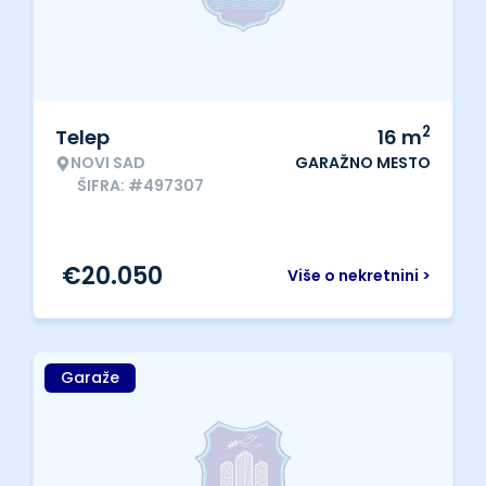
2
Telep
16
m
NOVI SAD
GARAŽNO MESTO
ŠIFRA: #497307
€
20.050
Više o nekretnini >
Garaže