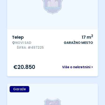
2
Telep
17
m
NOVI SAD
GARAŽNO MESTO
ŠIFRA: #497225
€
20.850
Više o nekretnini >
Garaže