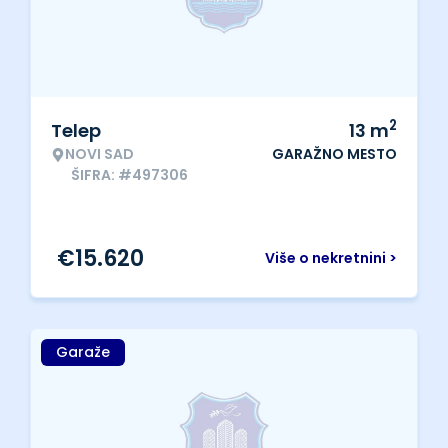
2
Telep
13
m
NOVI SAD
GARAŽNO MESTO
ŠIFRA: #497306
€
15.620
Više o nekretnini >
Garaže