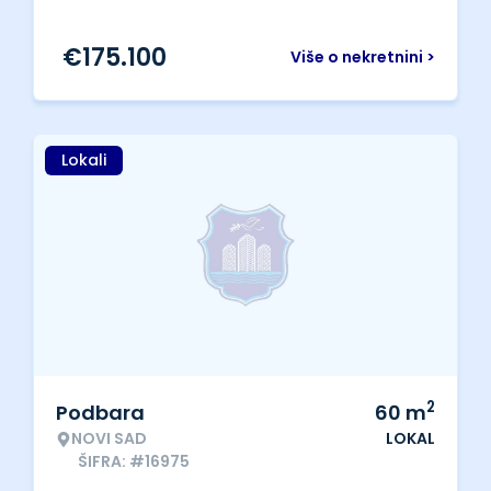
€
175.100
Više o nekretnini >
Lokali
2
Podbara
60
m
NOVI SAD
LOKAL
ŠIFRA: #16975