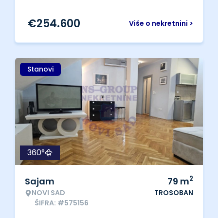
€
254.600
Više o nekretnini >
Stanovi
360°
2
Sajam
79
m
NOVI SAD
TROSOBAN
ŠIFRA: #575156