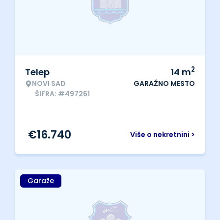
2
Telep
14
m
NOVI SAD
GARAŽNO MESTO
ŠIFRA: #497261
€
16.740
Više o nekretnini >
Garaže