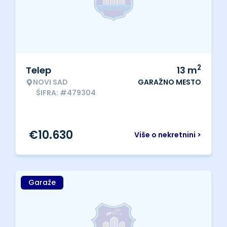
2
Telep
13
m
NOVI SAD
GARAŽNO MESTO
ŠIFRA: #479304
€
10.630
Više o nekretnini >
Garaže