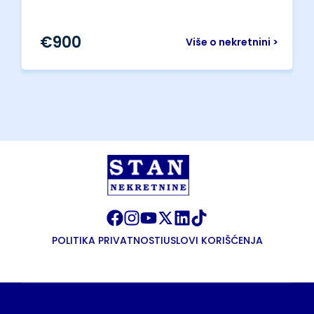
€
900
Više o nekretnini >
POLITIKA PRIVATNOSTI
USLOVI KORIŠĆENJA