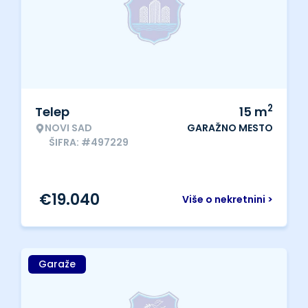
2
Telep
15
m
NOVI SAD
GARAŽNO MESTO
ŠIFRA: #497229
€
19.040
Više o nekretnini >
Garaže