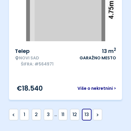
2
Telep
13
m
NOVI SAD
GARAŽNO MESTO
ŠIFRA: #564971
€
18.540
Više o nekretnini >
<
>
1
2
3
...
11
12
13